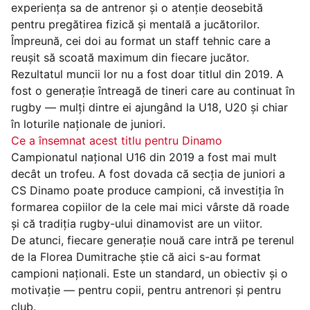
experiența sa de antrenor și o atenție deosebită
pentru pregătirea fizică și mentală a jucătorilor.
Împreună, cei doi au format un staff tehnic care a
reușit să scoată maximum din fiecare jucător.
Rezultatul muncii lor nu a fost doar titlul din 2019. A
fost o generație întreagă de tineri care au continuat în
rugby — mulți dintre ei ajungând la U18, U20 și chiar
în loturile naționale de juniori.
Ce a însemnat acest titlu pentru Dinamo
Campionatul național U16 din 2019 a fost mai mult
decât un trofeu. A fost dovada că secția de juniori a
CS Dinamo poate produce campioni, că investiția în
formarea copiilor de la cele mai mici vârste dă roade
și că tradiția rugby-ului dinamovist are un viitor.
De atunci, fiecare generație nouă care intră pe terenul
de la Florea Dumitrache știe că aici s-au format
campioni naționali. Este un standard, un obiectiv și o
motivație — pentru copii, pentru antrenori și pentru
club.