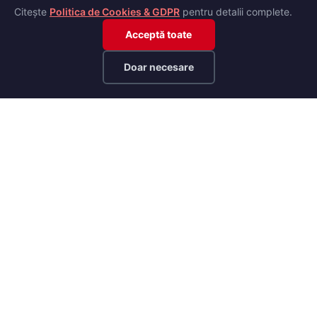
Citește
Politica de Cookies & GDPR
pentru detalii complete.
Acceptă toate
Doar necesare
Dinamo Rugby
Instaleaza
Aplicatia clubului
Dinamo Rugby Juniori
Secția de juniori rugby a clubului CS Dinamo București. Formăm
viitorii campioni ai rugby-ului românesc.
ASOCIAȚIA SPORTIVĂ DINAMO RUGBY JUNIOR
Registrul Special nr. 73/14.05.2024, Partea A, Secțiunea I
Link-uri rapide