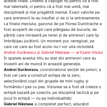
acestei finale. Dinamo a câștigat nu pentru că a fost
mai talentată, ci pentru că a fost mai unită, mai
disciplinată și mai pregătită mental. Exact valorile pe
care antrenorii le-au insuflat zi de zi la antrenamente.
La finalul meciului, gazonul de pe Florea Dumitrache a
fost acoperit de copii care plângeau de bucurie, de
părinți care intraseră pe teren și de antrenori care își
îmbrățișau jucătorii. Un moment pur, neregizat, pe
care cei care au fost acolo nu-l vor uita niciodată.
Andrei Gurănescu și Gabriel Năstase — artizanii titlului
În spatele acestui titlu au stat doi antrenori care au
investit ani de muncă în această generație.
Andrei Gurănescu
, coordonatorul secției de juniori, a
fost cel care a construit echipa de la zero,
selecționând copii din grupele de mini rugby și
formându-i pas cu pas. Viziunea sa a fost să creeze o
echipă bazată pe colectiv, pe disciplină tactică și pe
jocul în echipă — nu pe individualități.
Gabriel Năstase
a completat perfect, aducând