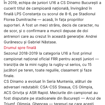
În 2019, echipa de juniori U16 a CS Dinamo București a
cucerit titlul de campioană națională, învingând în
finală LPS Constanța cu scorul de 8-6, pe Stadionul
Florea Dumitrache — acasă, în fața propriilor
suporteri. A fost un meci strâns, decis de caracter, nu
de scor, și o confirmare a muncii depuse de doi
antrenori care au crezut în această generație: Andrei
Gurănescu și Gabriel Năstase.
Drumul spre finală
Sezonul 2018-2019 la categoria U16 a fost primul
campionat național oficial FRR pentru acești juniori —
tranziția de la mini rugby la rugby-ul serios, cu 15
jucători pe teren, toate regulile, clasament și faze
finale.
CS Dinamo a evoluat în Seria Muntenia, alături de
adversari redutabili: CSA-CSS Steaua, CS Olimpia,
ACS Grivița și ASR Rapid. Meciurile din campionat au
fost disputate pe stadioanele din București — Arcul de
Triumf, Olimpia, Ghencea — terenuri pe care acești