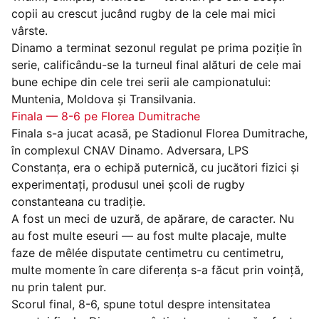
copii au crescut jucând rugby de la cele mai mici
vârste.
Dinamo a terminat sezonul regulat pe prima poziție în
serie, calificându-se la turneul final alături de cele mai
bune echipe din cele trei serii ale campionatului:
Muntenia, Moldova și Transilvania.
Finala — 8-6 pe Florea Dumitrache
Finala s-a jucat acasă, pe Stadionul Florea Dumitrache,
în complexul CNAV Dinamo. Adversara, LPS
Constanța, era o echipă puternică, cu jucători fizici și
experimentați, produsul unei școli de rugby
constanteana cu tradiție.
A fost un meci de uzură, de apărare, de caracter. Nu
au fost multe eseuri — au fost multe placaje, multe
faze de mêlée disputate centimetru cu centimetru,
multe momente în care diferența s-a făcut prin voință,
nu prin talent pur.
Scorul final, 8-6, spune totul despre intensitatea